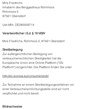
Mira Friedrichs
Inhaberin des Berggasthaus Rohrmoos
Rohrmoos 5
87561 Oberstdorf
Ust-IdNr.: DE280009714
Verantwortlicher i.S.d. § 18 MStV
Mira Friedrichs, Rohrmoos 5, 87561 Oberstdorf
Streitbeilegung
Zur außergerichtlichen Beilegung von
verbraucherrechtlichen Streitigkeiten hat die
Europäische Union eine Online-Plattform ("OS-
Plattform") eingerichtet. Die Plattform finden Sie unter
http://ec.europa.eu/consumers/odr/
Zur Teilnahme an einem Streitbeilegungsverfahren vor
einer Verbraucherschlichtungsstelle sind wir nicht
verpflichtet und nicht bereit.
Bildnachweise