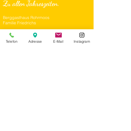
Zu allen Jahreszeiten.
Berggasthaus Rohrmoos
Familie Friedrichs
Rohrmoos 5
87561 Oberstdorf
Telefon
Adresse
E-Mail
Instagram
Telefon: +49
(0) 8322 - 4417
E-Mail:
hallo@berggasthaus-rohrmoos.com
Unsere Öffnungszeiten:
Mittwoch - Sonntag 12:00 bis 22:00 Uhr
durchgehend warme Küche 12:00 bis 20:00 Uhr
Aktuell sind Montag und Dienstag Ruhetage.
An
diesen Tagen gibt es natürlich für unsere
Hausgäste Frühstück (zwischen 8:00 und 10:00 Uhr).
Jobs beim Berggasthaus Rohrmoos
Impressum
Datenschutz
AGB
Impressum für unsere Instagram Seite